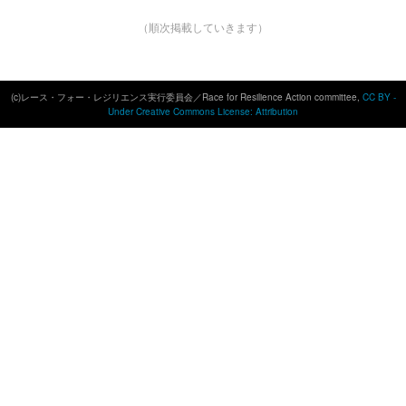
（順次掲載していきます）
(c)レース・フォー・レジリエンス実行委員会／Race for Resilience Action committee,
CC BY -
Under Creative Commons License: Attribution