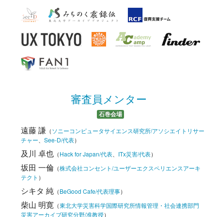
審査員メンター
石巻会場
遠藤 謙
（
ソニーコンピュータサイエンス研究所/アソシエイトリサー
チャー
、
See-D/代表
）
及川 卓也
（
Hack for Japan/代表
、
ITx災害/代表
）
坂田 一倫
（
株式会社コンセント/ユーザーエクスペリエンスアーキ
テクト
）
シキタ 純
（
BeGood Cafe/代表理事
）
柴山 明寛
（
東北大学災害科学国際研究所情報管理・社会連携部門
災害アーカイブ研究分野/准教授
）