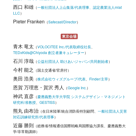
西口 和雄
（
一般社団法人上山集落/代表理事、認定農業法人mlat
LLC
）
Pieter Franken
（
Safecast/Director
）
東京会場
青木 竜太
（
VOLOCITEE Inc./代表取締役社長
、
TEDxKids@Chiyoda 創立者兼キュレーター
）
石川 淳哉
（
公益社団法人 助けあいジャパン/共同創始者
）
今村 能之
（国土交通省/官房付）
奥田 浩美
（
株式会社ウィズグループ/代表
、
Finder/主宰
）
恩賀 万理恵・賀沢 秀人
（
Google Inc.
）
神武 直彦
（
慶應義塾大学大学院 システムデザイン・マネジメント
研究科/准教授
、
GESTISS
）
熊丸 由布治
（在日米陸軍/統合消防長特別顧問、
一般社団法人災害
対応訓練研究所/代表理事
）
近藤 勝則
（総務省/情報通信国際戦略局国際協力課長、慶應義塾大
学/非常勤講師）