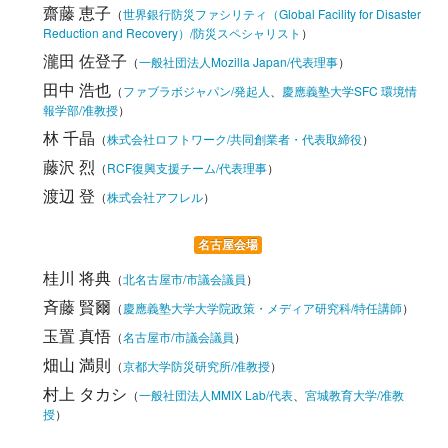
齋藤 恵子
（
世界銀行防災ファシリティ（Global Facility for Disaster
Reduction and Recovery）/防災スペシャリスト
）
瀧田 佐登子
（
一般社団法人Mozilla Japan/代表理事
）
田中 浩也
（
ファブラボジャパン/発起人
、
慶應義塾大学SFC 環境情
報学部/准教授
）
林 千晶
（
株式会社ロフトワーク/共同創業者・代表取締役
）
藤沢 烈
（
RCF復興支援チーム/代表理事
）
渡辺 登
（
株式会社アフレル
）
名古屋会場
桂川 将典
（
北名古屋市/市議会議員
）
斉藤 賢爾
（
慶應義塾大学大学院政策・メディア研究科/特任講師
）
玉置 真悟
（
名古屋市/市議会議員
）
畑山 満則
（
京都大学防災研究所/准教授
）
村上 タカシ
（
一般社団法人MMIX Lab/代表
、
宮城教育大学/准教
授
）