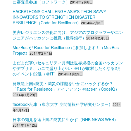
に審査員参加（ロフトワーク）
2014年2月6日
HACKATHONS CHALLENGE ASIA’S TECH-SAVVY
INNOVATORS TO STRENGTHEN DISASTER
RESILIENCE（Code for Resilience）
2014年2月3日
災害レジリエンス強化に向け、アジアのプログラマーやエン
ジニアがハッカソンに挑戦（世界銀行）
2014年2月3日
MozBus が Race for Resilience に参加します！（MozBus
Project）
2014年2月1日
まだまだ寒いセキュリティ月間は世界規模の全国ハッカソン
やデブサミ、カニで盛り上がれ～＠ITが取材したくなる2月
のイベント22選（＠IT）
2014年1月29日
発展途上国×防災・減災の課題をいかにハックするか？
「Race for Resilience」アイデアソン #race4r（CodeIQ）
2014年1月29日
facebook記事（東京大学 空間情報科学研究センター）
2014
年1月12日
日本の知見を途上国の防災に生かす（NHK NEWS WEB）
2014年1月12日