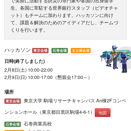
で実際に活動する防災の専門家や各国の出身留学
生、各国に常駐する世界銀行スタッフ（ビデオチャ
ット）もチームに加わります。ハッカソンに向け
て、課題＆解決のためのアイディアだし、チームづ
くりを行います。
ハッカソン
東京会場
石巻会場
名古屋会場
日時(終了しました)
2月8日(土) 10:00-22:00
2月9日(日) 10:00-17:00（懇親会17:00～）
場所
東京大学 駒場リサーチキャンパス An棟2Fコンベ
東京会場
ンションホール（東京都目黒区駒場4-6-1）
地図
石巻商業高校
石巻会場